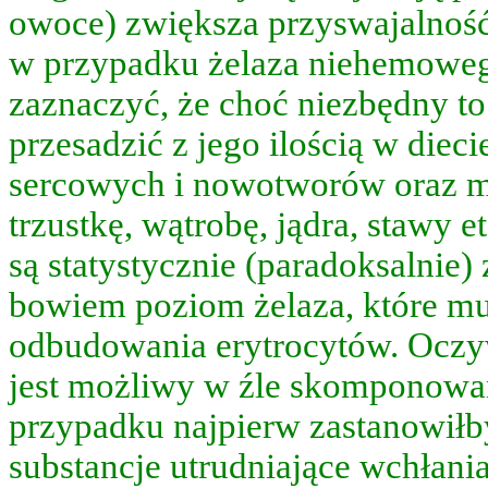
owoce) zwiększa przyswajalność
czyć,
w przypadku żelaza niehemowego.
ędny
zaznaczyć, że choć niezbędny to
przesadzić z jego ilością w die
astek,
sercowych i nowotworów oraz mo
my
trzustkę, wątrobę, jądra, stawy 
dzić.
są statystycznie (paradoksalnie
ar
bowiem poziom żelaza, które mu
sza
o
odbudowania erytrocytów. Oczy
b
wych
jest możliwy w źle skomponowane
worów,
przypadku najpierw zastanowiłb
substancje utrudniające wchłania
dzić