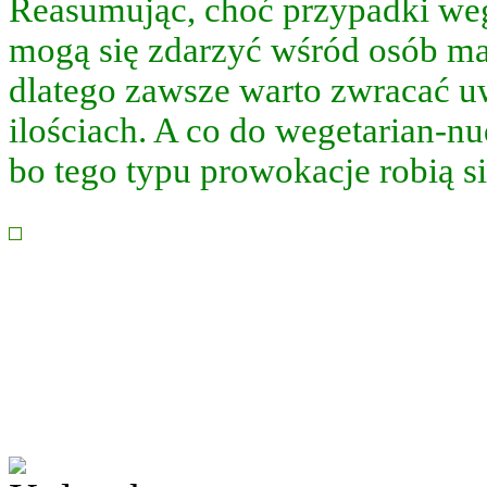
Reasumując, choć przypadki weg
mogą się zdarzyć wśród osób ma
dlatego zawsze warto zwracać uwa
m
),
ilościach. A co do wegetarian-nud
,
bo tego typu prowokacje robią si
bór
elementu
wy
onowanej
riańskiej.
emem
k
em,
bór