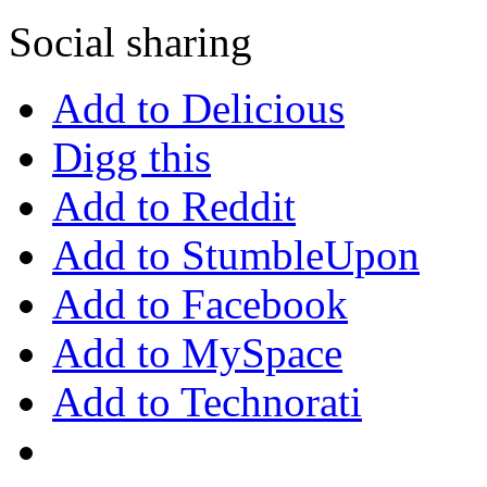
Social sharing
entowana,
wana
Add to Delicious
i
Digg this
Add to Reddit
ego.
Add to StumbleUpon
zas
Add to Facebook
ra
any,
Add to MySpace
iają
nianie
Add to Technorati
.
nie
ematyczne