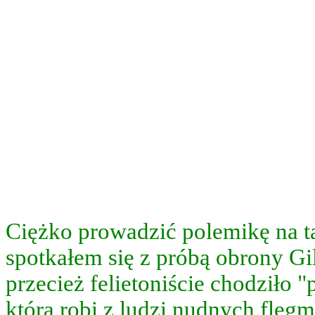
lobinie
e
.
ściej
czają
,
y
ają
Ciężko prowadzić polemikę na t
spotkałem się z próbą obrony Gi
mowe,
przecież felietoniście chodziło
rotnie
która robi z ludzi nudnych fleg