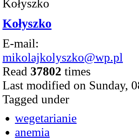
,
Kołyszko
ncje
iające
E-mail:
ianie.
mikolajkolyszko@wp.pl
arian
Read
37802
times
o
a
Last modified on Sunday, 0
Tagged under
wegetarianie
zważna
a,
anemia