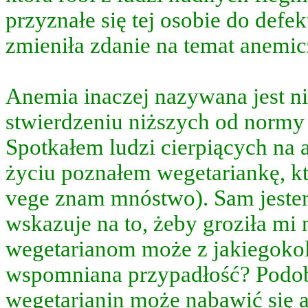
przyznałe się tej osobie do defek
wajalne.
zmieniła zdanie na temat anemic
ą,
waż
Anemia inaczej nazywana jest ni
ywa
te
stwierdzeniu niższych od normy 
ają
Spotkałem ludzi cierpiących na a
hromy,
życiu poznałem wegetariankę, kt
ają
vege znam mnóstwo). Sam jeste
wy
wskazuje na to, żeby groziła mi
em
iczny,
wegetarianom może z jakiegoko
wspomniana przypadłość? Podobn
lobinie.
wegetarianin może nabawić się
wanie