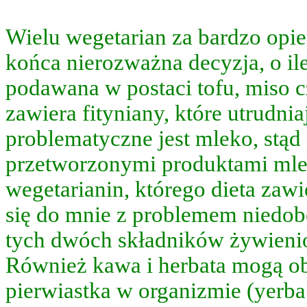
dów
Wielu wegetarian za bardzo opiera
kę,
bę,
końca nierozważna decyzja, o ile
podawana w postaci tofu, miso c
zawiera fityniany, które utrudni
o
owi
problematyczne jest mleko, stąd
y
przetworzonymi produktami mleczn
tycznie
wegetarianin, którego dieta zawi
oksalnie)
si.
się do mnie z problemem niedob
wanie
tych dwóch składników żywienio
a
em
Również kawa i herbata mogą o
m
,
pierwiastka w organizmie (yerb