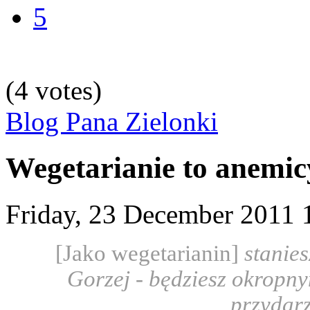
arianom
5
gokolwiek
du
niej
(4 votes)
niana
adłość?
Blog Pana Zielonki
nie
cy
Wegetarianie to anemic
,
arianin
ić
Friday, 23 December 2011
i
[Jako wegetarianin]
stanies
u
Gorzej - będziesz okropn
onowanej,
przydarz