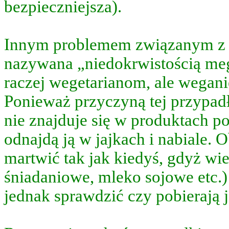
bezpieczniejsza).
o
e
owania
Innym problemem związanym z ni
cytów.
nazywana „niedokrwistością meg
raczej wegetarianom, ale wegan
j
Ponieważ przyczyną tej przypadł
nie znajduje się w produktach p
riańskiej,
odnajdą ją w jajkach i nabiale.
by
em
martwić tak jak kiedyś, gdyż wi
ą
śniadaniowe, mleko sojowe etc.)
olwiek
m
jednak sprawdzić czy pobierają j
n