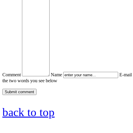
emem
boru
łbym
wienie
h
ników
niowych.
ież
Comment
Name
E-mail
a
the two words you see below
yć
m
back to top
ędnego
astka
izmie