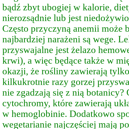
iny
bądź zbyt ubogiej w kalorie, die
j
nierozsądnie lub jest niedożywio
rianie
ściej
Często przyczyną anemii może b
najbardziej narażeni są wege. Le
kiem)
sza
przyswajalne jest żelazo hemowe
wajalność
krwi), a więc będące także w mię
ędnego
astka
okazji, że rośliny zawierają tylk
kilkukrotnie razy gorzej przyswa
adku
nie zgadzają się z nią botanicy?
mowego.
cytochromy, które zawierają uk
i
w hemoglobinie. Dodatkowo spo
wegetarianie najczęściej mają p