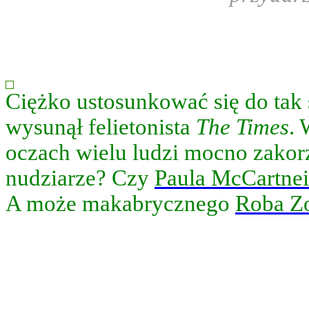
ej
e
mi
Ciężko ustosunkować się do tak s
ia
wysunął felietonista
The Times
. 
sądnie
oczach wielu ludzi mocno zakorz
żywiony).
nudziarze? Czy
Paula McCartne
ze
A może makabrycznego
Roba Z
ślają,
iej
wajalne
we,
ujące