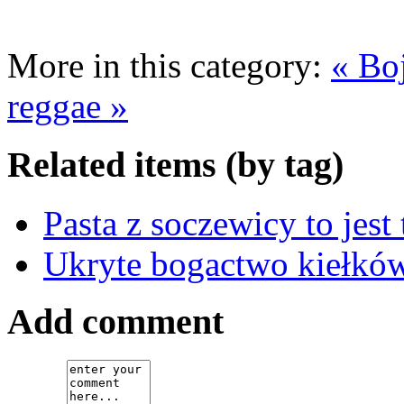
,
am
More in this category:
« Boj
emu
ić
reggae »
worzonymi
ktami
nymi
Related items (by tag)
y,
Pasta z soczewicy to jest 
rianin,
Ukryte bogactwo kiełkó
go
ra
iednią
Add comment
,
łby