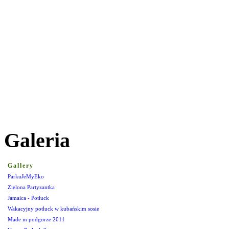
Galeria
Gallery
ParkuJeMyEko
Zielona Partyzantka
Jamaica - Potluck
Wakacyjny potluck w kubańskim sosie
Made in podgorze 2011