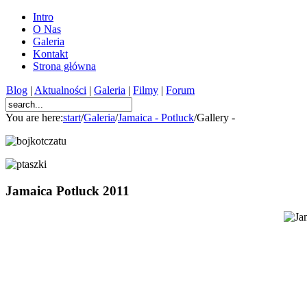
Intro
O Nas
Galeria
Kontakt
Strona główna
Blog
|
Aktualności
|
Galeria
|
Filmy
|
Forum
You are here:
start
/
Galeria
/
Jamaica - Potluck
/
Gallery -
Jamaica Potluck 2011